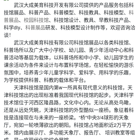
武汉大成美育科技开发有限公司提供的产品服务包括科
技馆展品、科普产品、科普模型、科技教具、科技模型、
科
普展品
、
校园科技馆
、科技馆设计、教具、早教科技产品、
科学diy、
科普展品
研发、科技模型设计制作等，欢迎咨询洽
谈！
武汉大成美育科技有限公司科技馆展品以各类科技馆、
科普场所以及广大中小学校、幼儿园、青少年活动中心和科
普活动等基层为载体，以科普场所和中小学、幼儿园学生的
课余活动为条件来设计与布置科学场馆，在轻松愉快的游乐
氛围中，培养青少年儿童学科学、爱科学、用科学的乐趣，
为学校提供科普、科教的载体和平台。
天津科技馆是国内第w一所具有现代意义的科技馆，天
津科技馆出的出现标准着我国现代科技馆的起步。天津科学
技术馆位于河西区隆昌路，文化中心内。无论从高处鸟瞰，
还是从远处凭眺，天津科技馆的外型酷似一座桥。象征着科
技是连接现在与未来的一座桥梁。“桥”中央3/4球形的天象
厅，宛如一轮喷薄欲出的朝阳。科技馆占地面积近2万平方
米。馆内由展示厅、多功能天象厅、报告厅、 培训教室等组
成。是一座现代化的综合展馆。