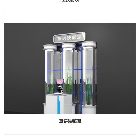
草语映鄱湖