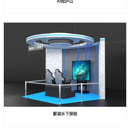
AI绘庐山
鄱湖水下探秘