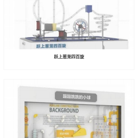
跃上葱茏四百旋